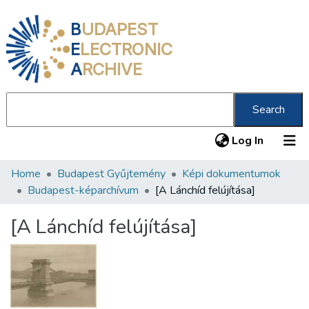
B
UDAPEST
E
LECTRONIC
A
RCHIVE
Search
(current
Log In
Home
Budapest Gyűjtemény
Képi dokumentumok
Communities & Collections
Budapest-képarchívum
[A Lánchíd felújítása]
All of DSpace
[A Lánchíd felújítása]
Statistics
About us