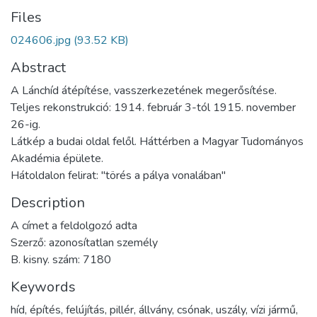
Files
024606.jpg
(93.52 KB)
Abstract
A Lánchíd átépítése, vasszerkezetének megerősítése.
Teljes rekonstrukció: 1914. február 3-tól 1915. november
26-ig.
Látkép a budai oldal felől. Háttérben a Magyar Tudományos
Akadémia épülete.
Hátoldalon felirat: "törés a pálya vonalában"
Description
A címet a feldolgozó adta
Szerző: azonosítatlan személy
B. kisny. szám: 7180
Keywords
híd
,
építés
,
felújítás
,
pillér
,
állvány
,
csónak
,
uszály
,
vízi jármű
,