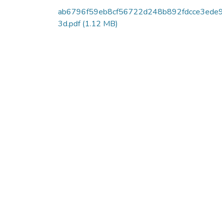
ab6796f59eb8cf56722d248b892fdcce3ede
3d.pdf
(1.12 MB)