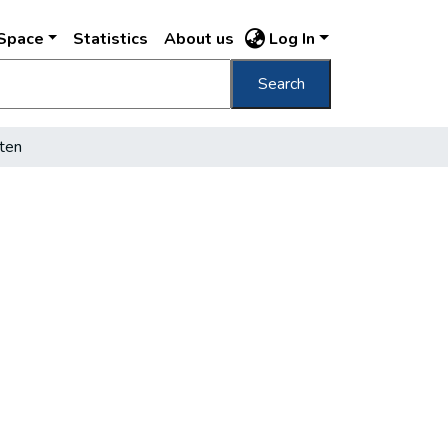
DSpace
Statistics
About us
Log In
Search
ten