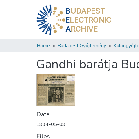
B
UDAPEST
E
LECTRONIC
A
RCHIVE
Home
Budapest Gyűjtemény
Különgyűjt
Gandhi barátja B
Date
1934-05-09
Files