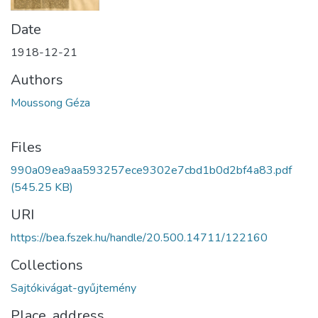
Date
1918-12-21
Authors
Moussong Géza
Files
990a09ea9aa593257ece9302e7cbd1b0d2bf4a83.pdf
(545.25 KB)
URI
https://bea.fszek.hu/handle/20.500.14711/122160
Collections
Sajtókivágat-gyűjtemény
Place, address