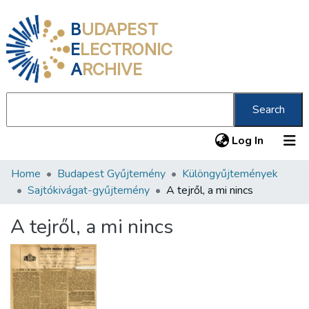
B
UDAPEST
E
LECTRONIC
A
RCHIVE
Search
(current
Log In
Home
Budapest Gyűjtemény
Különgyűjtemények
Communities & Collections
Sajtókivágat-gyűjtemény
A tejről, a mi nincs
All of DSpace
A tejről, a mi nincs
Statistics
About us