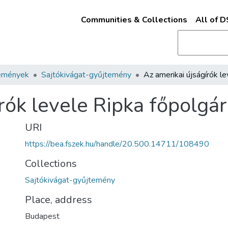
Communities & Collections
All of 
emények
Sajtókivágat-gyűjtemény
írók levele Ripka főpolg
URI
https://bea.fszek.hu/handle/20.500.14711/108490
Collections
Sajtókivágat-gyűjtemény
Place, address
Budapest