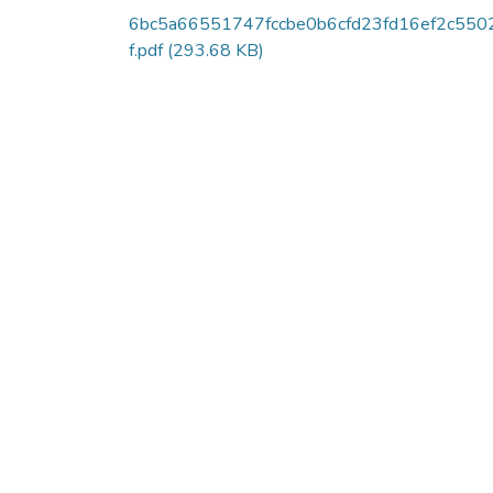
6bc5a66551747fccbe0b6cfd23fd16ef2c550
f.pdf
(293.68 KB)