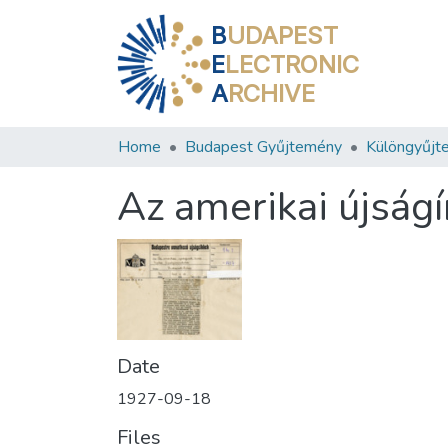
B
UDAPEST
E
LECTRONIC
A
RCHIVE
Home
Budapest Gyűjtemény
Különgyűjt
Az amerikai újság
Date
1927-09-18
Files