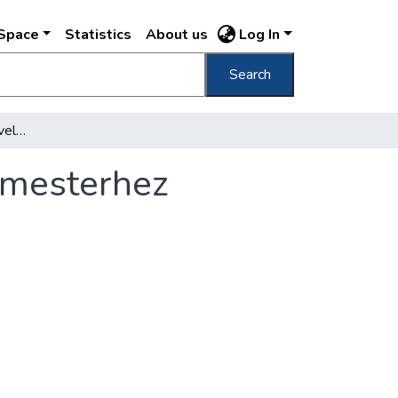
DSpace
Statistics
About us
Log In
Search
Az amerikai újságírók levele Ripka főpolgármesterhez
ármesterhez