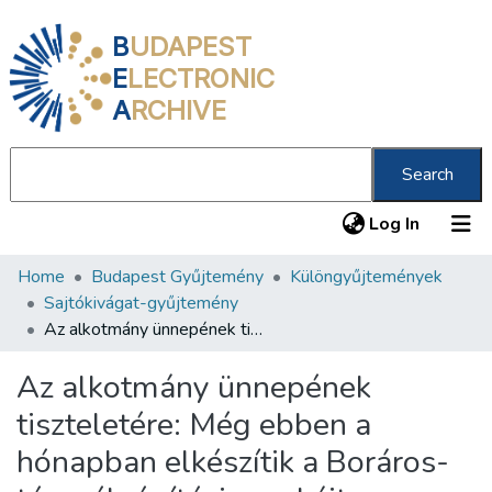
B
UDAPEST
E
LECTRONIC
A
RCHIVE
Search
(current
Log In
Home
Budapest Gyűjtemény
Különgyűjtemények
Communities & Collections
Sajtókivágat-gyűjtemény
All of DSpace
Az alkotmány ünnepének tiszteletére: Még ebben a hónapban elkészítik a Boráros-tér mélyépítési munkáit a Hídépítési Vállalat dolgozói
Statistics
Az alkotmány ünnepének
About us
tiszteletére: Még ebben a
hónapban elkészítik a Boráros-