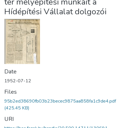
tér mélyépítési munkáit a
Hídépítési Vállalat dolgozói
Date
1952-07-12
Files
95b2ed38690fb03b23becec9875aa858fa1c9de4.pdf
(425.45 KB)
URI