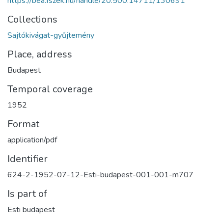
https://bea.fszek.hu/handle/20.500.14711/130691
Collections
Sajtókivágat-gyűjtemény
Place, address
Budapest
Temporal coverage
1952
Format
application/pdf
Identifier
624-2-1952-07-12-Esti-budapest-001-001-m707
Is part of
Esti budapest