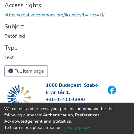
Access rights
https://creativecommons.org/licenses/by-nc/4.0/
Subject
Petőfi híd
Type
Text
Full item page
1088 Budapest, Szabó
Ervin tér 1.
+36-1-411-5000
info@fszek.hu
We collect and process your personal information for the
https://fszek.hu
following purposes:
Authentication, Preferences,
Acknowledgement and Statistics
.
To learn more, please read our
privacy policy
.