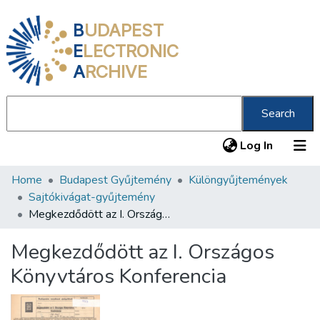
B
UDAPEST
E
LECTRONIC
A
RCHIVE
Search
(current
Log In
Home
Budapest Gyűjtemény
Különgyűjtemények
Communities & Collections
Sajtókivágat-gyűjtemény
All of DSpace
Megkezdődött az I. Országos Könyvtáros Konferencia
Statistics
Megkezdődött az I. Országos
About us
Könyvtáros Konferencia