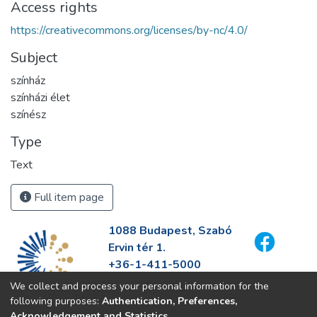
Access rights
https://creativecommons.org/licenses/by-nc/4.0/
Subject
színház
színházi élet
színész
Type
Text
Full item page
1088 Budapest, Szabó
Ervin tér 1.
+36-1-411-5000
info@fszek.hu
We collect and process your personal information for the
https://fszek.hu
following purposes:
Authentication, Preferences,
Acknowledgement and Statistics
.