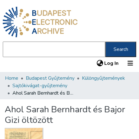
B
UDAPEST
E
LECTRONIC
A
RCHIVE
Search
(current
Log In
Home
Budapest Gyűjtemény
Különgyűjtemények
Communities & Collections
Sajtókivágat-gyűjtemény
All of DSpace
Ahol Sarah Bernhardt és Bajor Gizi öltözött
Statistics
Ahol Sarah Bernhardt és Bajor
About us
Gizi öltözött