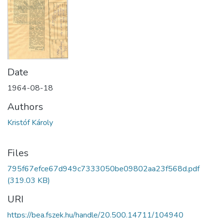
Date
1964-08-18
Authors
Kristóf Károly
Files
795f67efce67d949c7333050be09802aa23f568d.pdf
(319.03 KB)
URI
https://bea.fszek.hu/handle/20.500.14711/104940