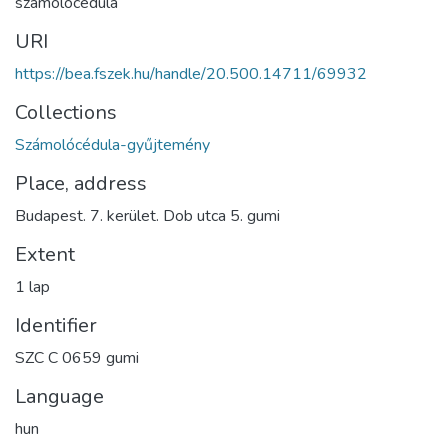
számolócédula
URI
https://bea.fszek.hu/handle/20.500.14711/69932
Collections
Számolócédula-gyűjtemény
Place, address
Budapest. 7. kerület. Dob utca 5. gumi
Extent
1 lap
Identifier
SZC C 0659 gumi
Language
hun