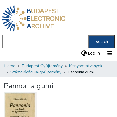
B
UDAPEST
E
LECTRONIC
A
RCHIVE
Search
(current
Log In
Home
Budapest Gyűjtemény
Kisnyomtatványok
Communities & Collections
Számolócédula-gyűjtemény
Pannonia gumi
All of DSpace
Pannonia gumi
Statistics
About us