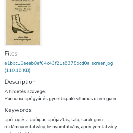
Files
e1bbc10eeab0ef64c43f21a8375dcd0a_screen.jpg
(110.18 KB)
Description
A hirdetés szövege:
Pannonia cipőgyár és gyorstalpaló villamos üzem gumi
Keywords
cipő
,
cipész
,
cipőipar
,
cipőjavítás
,
talp
,
sarok gumi
,
reklámnyomtatvány
,
kisnyomtatvány
,
aprónyomtatvány
,