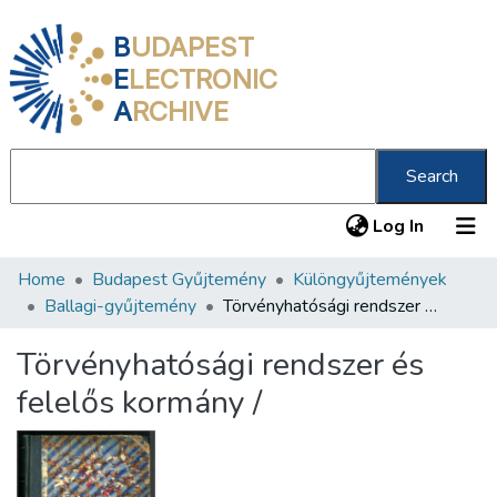
B
UDAPEST
E
LECTRONIC
A
RCHIVE
Search
(current
Log In
Home
Budapest Gyűjtemény
Különgyűjtemények
Communities & Collections
Ballagi-gyűjtemény
Törvényhatósági rendszer és felelős kormány /
All of DSpace
Törvényhatósági rendszer és
Statistics
felelős kormány /
About us