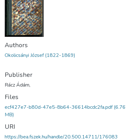
Authors
Okolicsányi József (1822-1869)
Publisher
Rácz Ádám,
Files
ecf427e7-b80d-47e5-8b64-36614bcdc2fa.pdf
(6.76
MB)
URI
https://bea.fszek.hu/handle/20.500.14711/176083