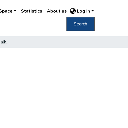
DSpace
Statistics
About us
Log In
Search
Ahol Arany János élt és alkotott