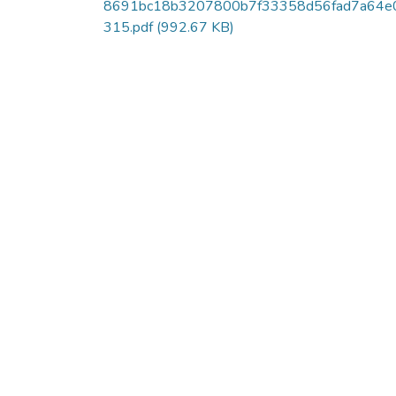
8691bc18b3207800b7f33358d56fad7a64e
315.pdf
(992.67 KB)