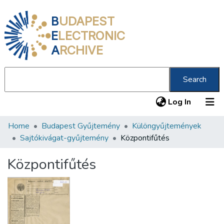
B
UDAPEST
E
LECTRONIC
A
RCHIVE
Search
(current
Log In
Home
Budapest Gyűjtemény
Különgyűjtemények
Communities & Collections
Sajtókivágat-gyűjtemény
Központifűtés
All of DSpace
Központifűtés
Statistics
About us