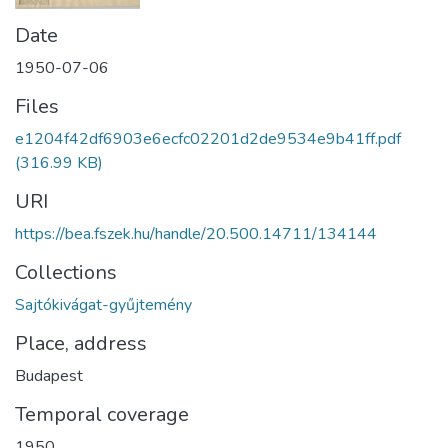
Date
1950-07-06
Files
e1204f42df6903e6ecfc02201d2de9534e9b41ff.pdf
(316.99 KB)
URI
https://bea.fszek.hu/handle/20.500.14711/134144
Collections
Sajtókivágat-gyűjtemény
Place, address
Budapest
Temporal coverage
1950