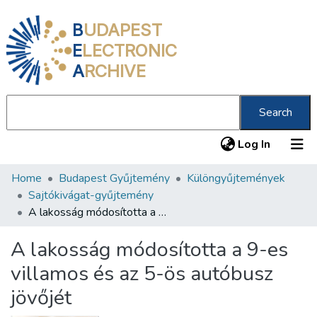
B
UDAPEST
E
LECTRONIC
A
RCHIVE
Search
(current
Log In
Home
Budapest Gyűjtemény
Különgyűjtemények
Communities & Collections
Sajtókivágat-gyűjtemény
All of DSpace
A lakosság módosította a 9-es villamos és az 5-ös autóbusz jövőjét
Statistics
A lakosság módosította a 9-es
About us
villamos és az 5-ös autóbusz
jövőjét