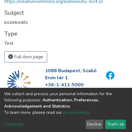
https://creativecommons.org/licenses/by-nc/4.0/
Subject
közlekedés
Type
Text
Full item page
1088 Budapest, Szabó
Ervin tér 1.
+36-1-411-5000
info@fszek.hu
We collect and process your personal information for the
https://fszek.hu
following purposes:
Authentication, Preferences,
Acknowledgement and Statistics
.
To learn more, please read our
privacy policy
.
Customize
Decline
That's ok