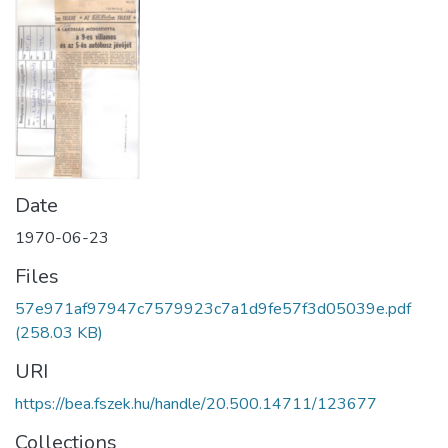
Date
1970-06-23
Files
57e971af97947c7579923c7a1d9fe57f3d05039e.pdf
(258.03 KB)
URI
https://bea.fszek.hu/handle/20.500.14711/123677
Collections