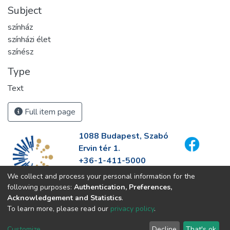
Subject
színház
színházi élet
színész
Type
Text
Full item page
1088 Budapest, Szabó
Ervin tér 1.
+36-1-411-5000
info@fszek.hu
We collect and process your personal information for the
https://fszek.hu
following purposes:
Authentication, Preferences,
Acknowledgement and Statistics
.
To learn more, please read our
privacy policy
.
Customize
Decline
That's ok