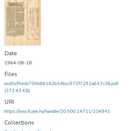
Date
1964-08-18
Files
ecd5cf9ecb759b86182b54bcc972f7292a647c38.pdf
(373.43 KB)
URI
https://bea.fszek.hu/handle/20.500.14711/104941
Collections