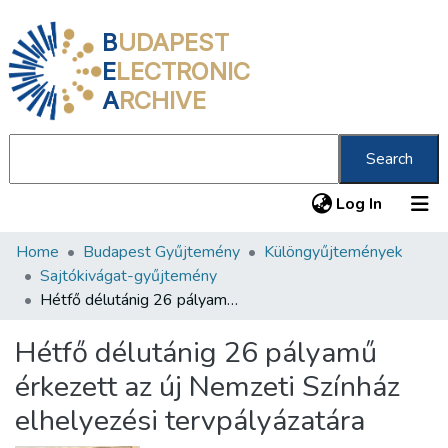
B
UDAPEST
E
LECTRONIC
A
RCHIVE
Search
(current
Log In
Home
Budapest Gyűjtemény
Különgyűjtemények
Communities & Collections
Sajtókivágat-gyűjtemény
All of DSpace
Hétfő délutánig 26 pályamű érkezett az új Nemzeti Színház elhelyezési tervpályázatára
Statistics
Hétfő délutánig 26 pályamű
About us
érkezett az új Nemzeti Színház
elhelyezési tervpályázatára