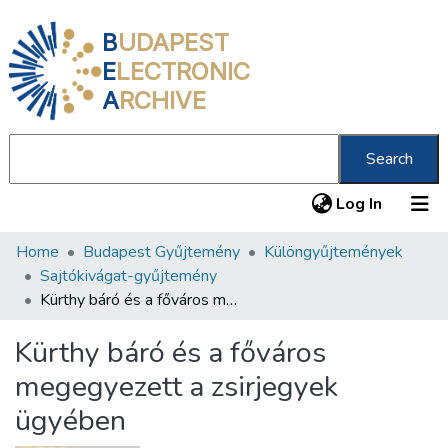
B
UDAPEST
E
LECTRONIC
A
RCHIVE
Search
(current
Log In
Home
Budapest Gyűjtemény
Különgyűjtemények
Communities & Collections
Sajtókivágat-gyűjtemény
All of DSpace
Kürthy báró és a főváros megegyezett a zsirjegyek ügyében
Statistics
Kürthy báró és a főváros
About us
megegyezett a zsirjegyek
ügyében