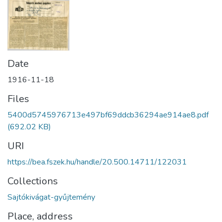
Date
1916-11-18
Files
5400d5745976713e497bf69ddcb36294ae914ae8.pdf
(692.02 KB)
URI
https://bea.fszek.hu/handle/20.500.14711/122031
Collections
Sajtókivágat-gyűjtemény
Place, address