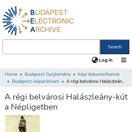
B
UDAPEST
E
LECTRONIC
A
RCHIVE
Search
(current
Log In
Home
Budapest Gyűjtemény
Képi dokumentumok
Communities & Collections
Budapest-képarchívum
A régi belvárosi Halászleány-kút a Népligetben
All of DSpace
A régi belvárosi Halászleány-kút
Statistics
a Népligetben
About us