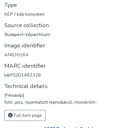
Type
KÉP / kép könyvben
Source collection
Budapest-képarchívum
Image identifier
AN030164
MARC identifier
bibFSZ01482326
Technical details
[Fénykép]
fotó :,poz., nyomtatott reprodukció, monokróm ;
Full item page