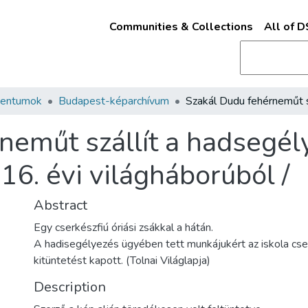
Communities & Collections
All of 
mentumok
Budapest-képarchívum
neműt szállít a hadsegél
6. évi világháborúból /
Abstract
Egy cserkészfiú óriási zsákkal a hátán.
A hadisegélyezés ügyében tett munkájukért az iskola cs
kitüntetést kapott. (Tolnai Világlapja)
Description