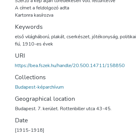
Szerző a kép alján töredékesen volt feltüntetve
A címet a feldolgozó adta
Kartonra kasírozva
Keywords
első világháború
,
plakát
,
cserkészet
,
jótékonyság
,
politik
fiú
,
1910-es évek
URI
https://bea.fszek.hu/handle/20.500.14711/158850
Collections
Budapest-képarchívum
Geographical location
Budapest. 7. kerület. Rottenbiller utca 43-45.
Date
[1915-1918]