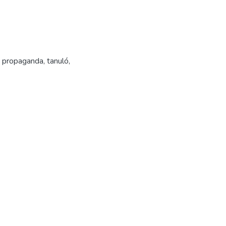
ai propaganda
,
tanuló
,