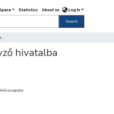
DSpace
Statistics
About us
Log In
Search
Szakál Dudu fehérneműt szállít a hadsegélyző hivatalba emlék az 1914-1916. évi világháborúból /
yző hivatalba
erkészcsapata