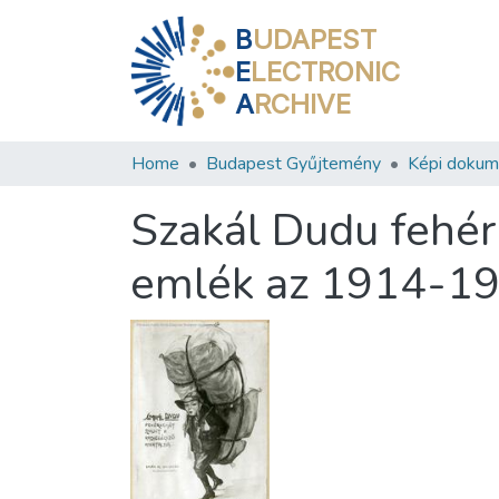
B
UDAPEST
E
LECTRONIC
A
RCHIVE
Home
Budapest Gyűjtemény
Képi doku
Szakál Dudu fehér
emlék az 1914-191