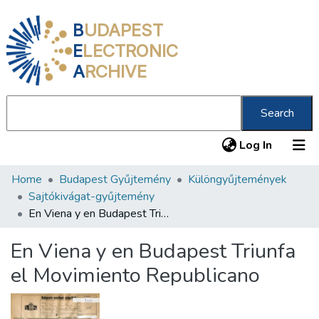
B
UDAPEST
E
LECTRONIC
A
RCHIVE
Search
(current
Log In
Home
Budapest Gyűjtemény
Különgyűjtemények
Communities & Collections
Sajtókivágat-gyűjtemény
All of DSpace
En Viena y en Budapest Triunfa el Movimiento Republicano
Statistics
En Viena y en Budapest Triunfa
About us
el Movimiento Republicano