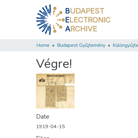
B
UDAPEST
E
LECTRONIC
A
RCHIVE
Home
Budapest Gyűjtemény
Különgyűjt
Végre!
Date
1919-04-15