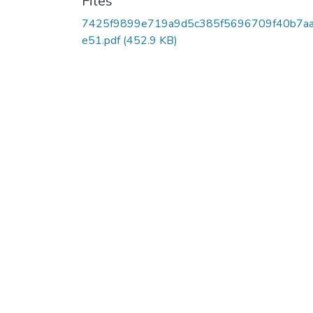
Files
7425f9899e719a9d5c385f5696709f40b7a
e51.pdf
(452.9 KB)