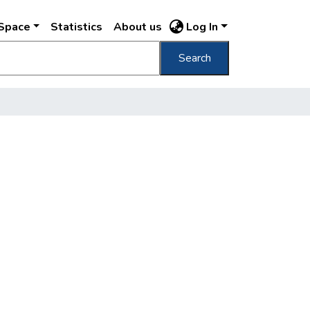
DSpace
Statistics
About us
Log In
Search