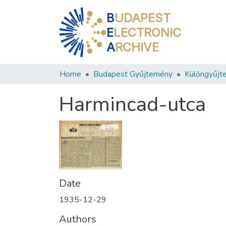
B
UDAPEST
E
LECTRONIC
A
RCHIVE
Home
Budapest Gyűjtemény
Különgyűjt
Harmincad-utca
Date
1935-12-29
Authors