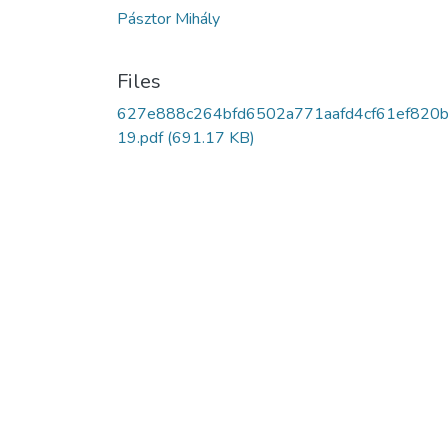
Pásztor Mihály
Files
627e888c264bfd6502a771aafd4cf61ef820
19.pdf
(691.17 KB)