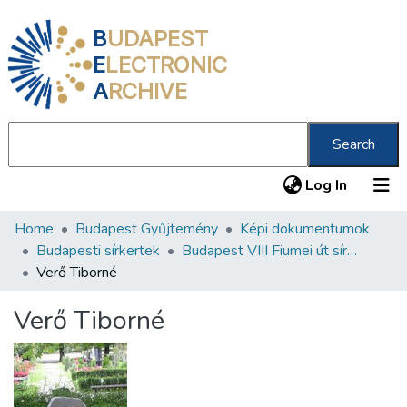
B
UDAPEST
E
LECTRONIC
A
RCHIVE
Search
(current
Log In
Home
Budapest Gyűjtemény
Képi dokumentumok
Communities & Collections
Budapesti sírkertek
Budapest VIII Fiumei út sírkert 1. rész
All of DSpace
Verő Tiborné
Statistics
Verő Tiborné
About us