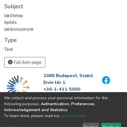
Subject
lakótelep
építés
lakásviszonyok
Type
Text
Full item page
1088 Budapest, Szabó
Ervin tér 1.
+36-1-411-5000
info@fszek.hu
We collect and process your personal information for the
https://fszek.hu
following purposes:
Authentication, Preferences,
Acknowledgement and Statistics
.
To learn more, please read our
privacy policy
.