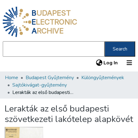
B
UDAPEST
E
LECTRONIC
A
RCHIVE
Search
(current
Log In
Home
Budapest Gyűjtemény
Különgyűjtemények
Communities & Collections
Sajtókivágat-gyűjtemény
All of DSpace
Lerakták az első budapesti szövetkezeti lakótelep alapkövét
Statistics
Lerakták az első budapesti
About us
szövetkezeti lakótelep alapkövét