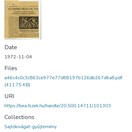
Date
1972-11-04
Files
a46c4c0c3c863ce977e77d88197b126db267d6a8.pdf
(411.75 KB)
URI
https://bea.fszek.hu/handle/20.500.14711/101303
Collections
Sajtókivágat-gyűjtemény