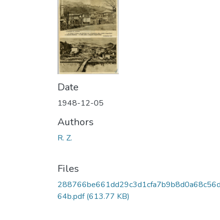
Date
1948-12-05
Authors
R. Z.
Files
288766be661dd29c3d1cfa7b9b8d0a68c56
64b.pdf
(613.77 KB)