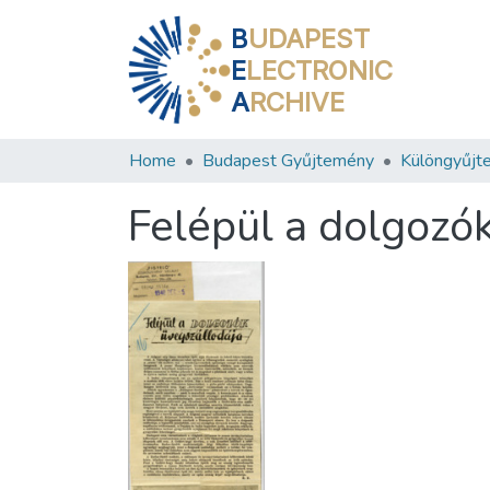
B
UDAPEST
E
LECTRONIC
A
RCHIVE
Home
Budapest Gyűjtemény
Különgyűjt
Felépül a dolgozó