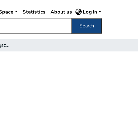
DSpace
Statistics
About us
Log In
Search
Felépül a dolgozók üvegszállodája