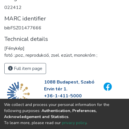
022412
MARC identifier
bibFSZ01477666
Technical details
[Fénykép]
fotó :,poz., reprodukció, zsel. ezüst, monokróm ;
Full item page
1088 Budapest, Szabó
Ervin tér 1.
+36-1-411-5000
info@fszek.hu
We collect and process your personal information for the
https://fszek.hu
following purposes:
Authentication, Preferences,
Acknowledgement and Statistics
.
To learn more, please read our
privacy policy
.