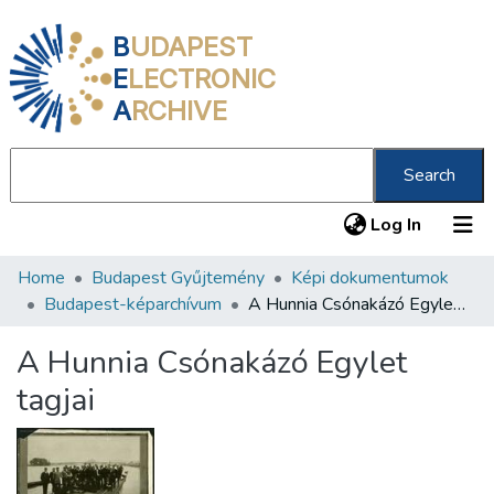
B
UDAPEST
E
LECTRONIC
A
RCHIVE
Search
(current
Log In
Home
Budapest Gyűjtemény
Képi dokumentumok
Communities & Collections
Budapest-képarchívum
A Hunnia Csónakázó Egylet tagjai
All of DSpace
A Hunnia Csónakázó Egylet
Statistics
tagjai
About us