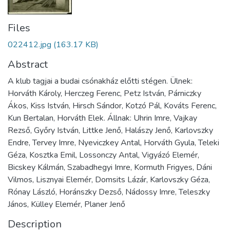
Files
022412.jpg
(163.17 KB)
Abstract
A klub tagjai a budai csónakház előtti stégen. Ülnek:
Horváth Károly, Herczeg Ferenc, Petz István, Párniczky
Ákos, Kiss István, Hirsch Sándor, Kotzó Pál, Kováts Ferenc,
Kun Bertalan, Horváth Elek. Állnak: Uhrin Imre, Vajkay
Rezső, Győry István, Littke Jenő, Halászy Jenő, Karlovszky
Endre, Tervey Imre, Nyeviczkey Antal, Horváth Gyula, Teleki
Géza, Kosztka Emil, Lossonczy Antal, Vigyázó Elemér,
Bicskey Kálmán, Szabadhegyi Imre, Kormuth Frigyes, Dáni
Vilmos, Lisznyai Elemér, Domsits Lázár, Karlovszky Géza,
Rónay László, Horánszky Dezső, Nádossy Imre, Teleszky
János, Külley Elemér, Planer Jenő
Description