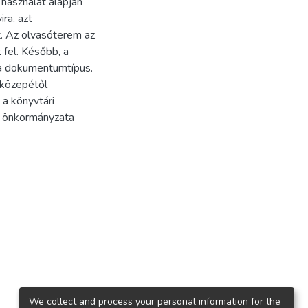
 használat alapján
ra, azt
. Az olvasóterem az
 fel. Később, a
 a dokumentumtípus.
 közepétől
 a könyvtári
t önkormányzata
We collect and process your personal information for the