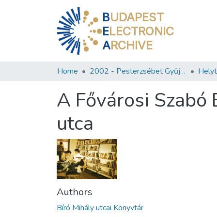
B
UDAPEST
E
LECTRONIC
A
RCHIVE
Home
2002 - Pesterzsébet Gyűjtemény
A Fővárosi Szabó 
utca
Authors
Bíró Mihály utcai Könyvtár