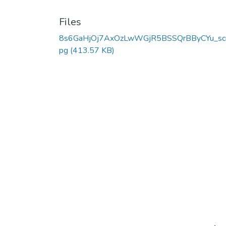
Files
8s6GaHjOj7AxOzLwWGjR5BSSQrBByCYu_scr
pg
(413.57 KB)