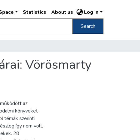
DSpace
Statistics
About us
Log In
Search
árai: Vörösmarty
 működött az
rodalmi könyveket
ol témák szerinti
észleg így nem volt,
mekek. 28