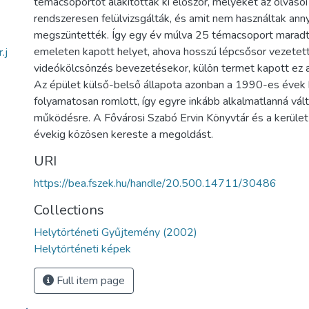
témacsoportot alakítottak ki először, melyeket az olvasói
rendszeresen felülvizsgálták, és amit nem használtak annyi
megszüntették. Így egy év múlva 25 témacsoport maradt
emeleten kapott helyet, ahova hosszú lépcsősor vezetett
.j
videókölcsönzés bevezetésekor, külön termet kapott ez
Az épület külső-belső állapota azonban a 1990-es évek
folyamatosan romlott, így egyre inkább alkalmatlanná vált
működésre. A Fővárosi Szabó Ervin Könyvtár és a kerüle
évekig közösen kereste a megoldást.
URI
https://bea.fszek.hu/handle/20.500.14711/30486
Collections
Helytörténeti Gyűjtemény (2002)
Helytörténeti képek
Full item page