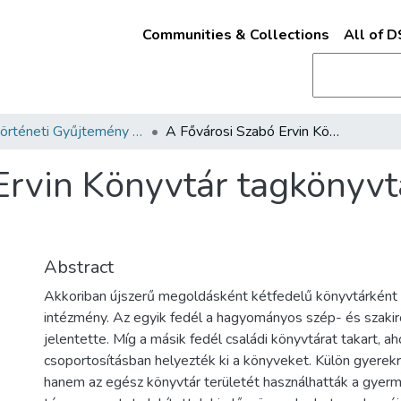
Communities & Collections
All of 
Helytörténeti Gyűjtemény (2002)
A Fővárosi Szabó Ervin Könyvtár tagkönyvtárai: Vörösmarty utca
Ervin Könyvtár tagkönyvt
Abstract
Akkoriban újszerű megoldásként kétfedelű könyvtárként
intézmény. Az egyik fedél a hagyományos szép- és szaki
jelentette. Míg a másik fedél családi könyvtárat takart, ah
csoportosításban helyezték ki a könyveket. Külön gyerekr
hanem az egész könyvtár területét használhatták a gyer