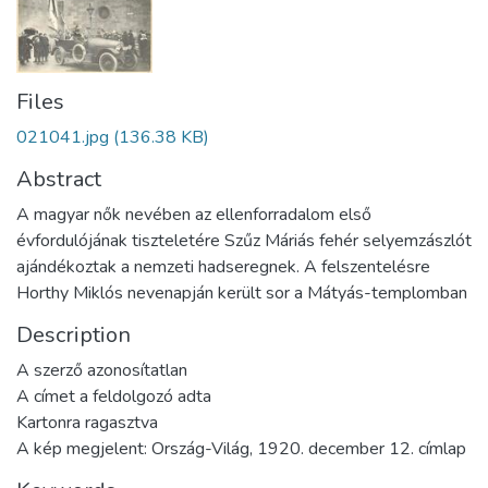
Files
021041.jpg
(136.38 KB)
Abstract
A magyar nők nevében az ellenforradalom első
évfordulójának tiszteletére Szűz Máriás fehér selyemzászlót
ajándékoztak a nemzeti hadseregnek. A felszentelésre
Horthy Miklós nevenapján került sor a Mátyás-templomban
Description
A szerző azonosítatlan
A címet a feldolgozó adta
Kartonra ragasztva
A kép megjelent: Ország-Világ, 1920. december 12. címlap