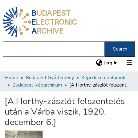
B
UDAPEST
E
LECTRONIC
A
RCHIVE
Search
(current
Log In
Home
Budapest Gyűjtemény
Képi dokumentumok
Communities & Collections
Budapest-képarchívum
[A Horthy-zászlót felszentelés után a Várba viszik, 1920. december 6.]
All of DSpace
[A Horthy-zászlót felszentelés
Statistics
után a Várba viszik, 1920.
About us
december 6.]