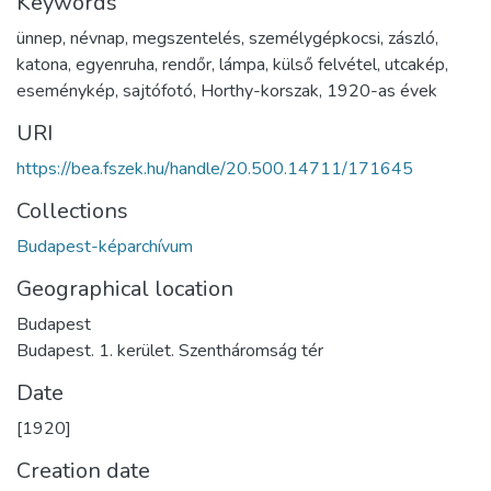
Keywords
ünnep
,
névnap
,
megszentelés
,
személygépkocsi
,
zászló
,
katona
,
egyenruha
,
rendőr
,
lámpa
,
külső felvétel
,
utcakép
,
eseménykép
,
sajtófotó
,
Horthy-korszak
,
1920-as évek
URI
https://bea.fszek.hu/handle/20.500.14711/171645
Collections
Budapest-képarchívum
Geographical location
Budapest
Budapest. 1. kerület. Szentháromság tér
Date
[1920]
Creation date