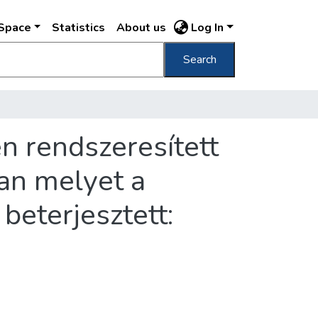
DSpace
Statistics
About us
Log In
Search
en rendszeresített
ban melyet a
beterjesztett: