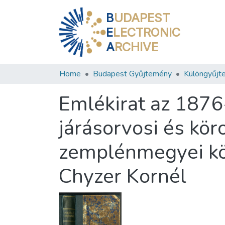
B
UDAPEST
E
LECTRONIC
A
RCHIVE
Home
Budapest Gyűjtemény
Különgyűjt
Emlékirat az 1876-
járásorvosi és kö
zemplénmegyei köz
Chyzer Kornél