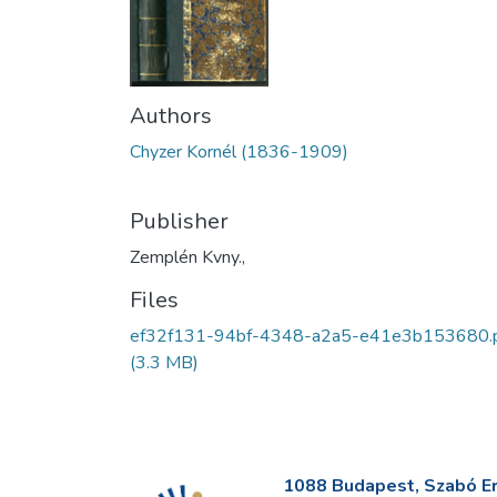
Authors
Chyzer Kornél (1836-1909)
Publisher
Zemplén Kvny.,
Files
ef32f131-94bf-4348-a2a5-e41e3b153680.
(3.3 MB)
1088 Budapest, Szabó Erv