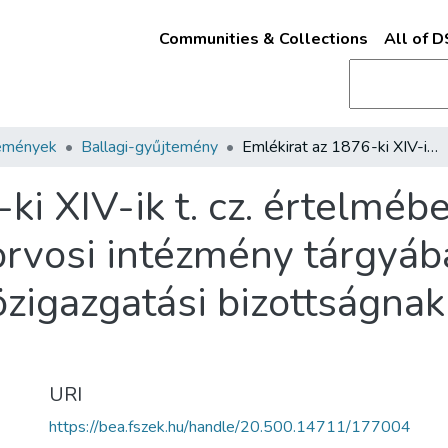
Communities & Collections
All of 
emények
Ballagi-gyűjtemény
Emlékirat az 1876-ki XIV-ik t. cz. értelmében rendszeresített járásorvosi és körorvosi intézmény tárgyában melyet a zemplénmegyei közigazgatási bizottságnak beterjesztett: Chyzer Kornél
ki XIV-ik t. cz. értelméb
rorvosi intézmény tárgyá
igazgatási bizottságnak 
URI
https://bea.fszek.hu/handle/20.500.14711/177004