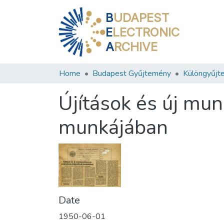
B
UDAPEST
E
LECTRONIC
A
RCHIVE
Home
Budapest Gyűjtemény
Különgyűjt
Újítások és új mu
munkájában
Date
1950-06-01