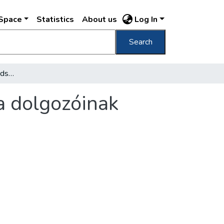
DSpace
Statistics
About us
Log In
Search
Újítások és új munkamódszerek a városháza dolgozóinak munkájában
a dolgozóinak