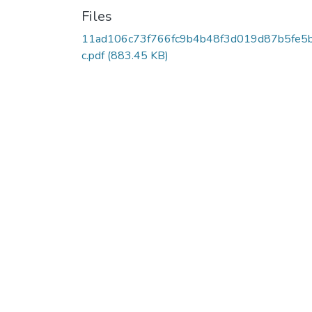
Files
11ad106c73f766fc9b4b48f3d019d87b5fe5
c.pdf
(883.45 KB)