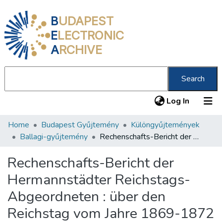
B
UDAPEST
E
LECTRONIC
A
RCHIVE
Search
(current
Log In
Home
Budapest Gyűjtemény
Különgyűjtemények
Communities & Collections
Ballagi-gyűjtemény
Rechenschafts-Bericht der Hermannstädter Reichstags-Abgeordneten : über den Reichstag vom Jahre 1869-1872 /
All of DSpace
Rechenschafts-Bericht der
Statistics
Hermannstädter Reichstags-
About us
Abgeordneten : über den
Reichstag vom Jahre 1869-1872