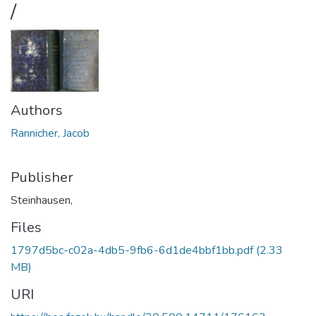
/
Authors
Rannicher, Jacob
Publisher
Steinhausen,
Files
1797d5bc-c02a-4db5-9fb6-6d1de4bbf1bb.pdf
(2.33
MB)
URI