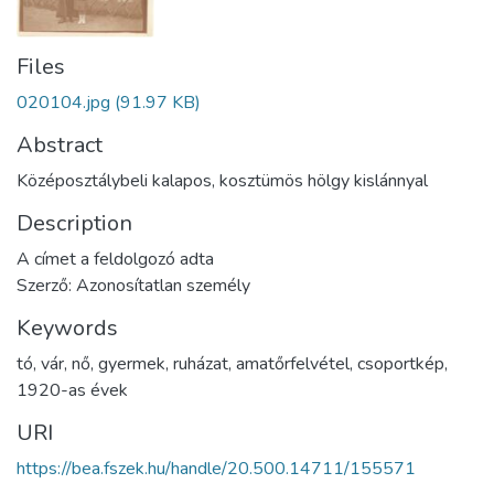
Files
020104.jpg
(91.97 KB)
Abstract
Középosztálybeli kalapos, kosztümös hölgy kislánnyal
Description
A címet a feldolgozó adta
Szerző: Azonosítatlan személy
Keywords
tó
,
vár
,
nő
,
gyermek
,
ruházat
,
amatőrfelvétel
,
csoportkép
,
1920-as évek
URI
https://bea.fszek.hu/handle/20.500.14711/155571