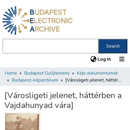
B
UDAPEST
E
LECTRONIC
A
RCHIVE
Search
(current
Log In
Home
Budapest Gyűjtemény
Képi dokumentumok
Communities & Collections
Budapest-képarchívum
[Városligeti jelenet, háttérben a Vajdahunyad vára]
All of DSpace
[Városligeti jelenet, háttérben a
Statistics
Vajdahunyad vára]
About us