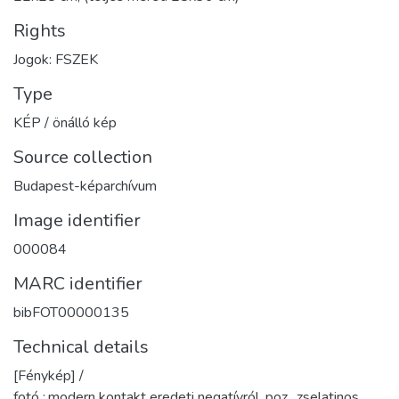
Rights
Jogok: FSZEK
Type
KÉP / önálló kép
Source collection
Budapest-képarchívum
Image identifier
000084
MARC identifier
bibFOT00000135
Technical details
[Fénykép] /
fotó :,modern kontakt eredeti negatívról, poz., zselatinos