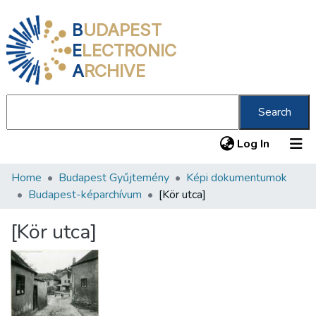
B
UDAPEST
E
LECTRONIC
A
RCHIVE
Search
(current
Log In
Home
Budapest Gyűjtemény
Képi dokumentumok
Communities & Collections
Budapest-képarchívum
[Kör utca]
All of DSpace
[Kör utca]
Statistics
About us