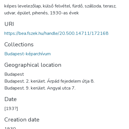
képes levelezőlap
,
külső felvétel
,
fürdő
,
szálloda
,
terasz
,
udvar
,
épület
,
pihenés
,
1930-as évek
URI
https://bea.fszek.hu/handle/20.500.14711/172168
Collections
Budapest-képarchívum
Geographical location
Budapest
Budapest. 2. kerület. Árpád fejedelem útja 8.
Budapest. 9. kerület. Angyal utca 7.
Date
[193?]
Creation date