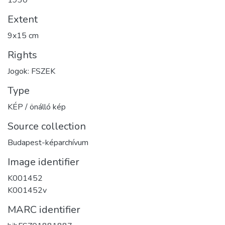
1930
Extent
9x15 cm
Rights
Jogok: FSZEK
Type
KÉP / önálló kép
Source collection
Budapest-képarchívum
Image identifier
K001452
K001452v
MARC identifier