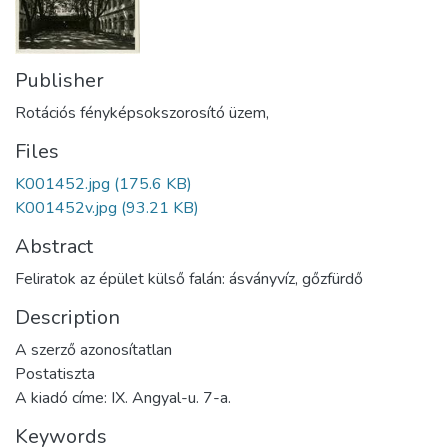
Publisher
Rotációs fényképsokszorosító üzem,
Files
K001452.jpg
(175.6 KB)
K001452v.jpg
(93.21 KB)
Abstract
Feliratok az épület külső falán: ásványvíz, gőzfürdő
Description
A szerző azonosítatlan
Postatiszta
A kiadó címe: IX. Angyal-u. 7-a.
Keywords