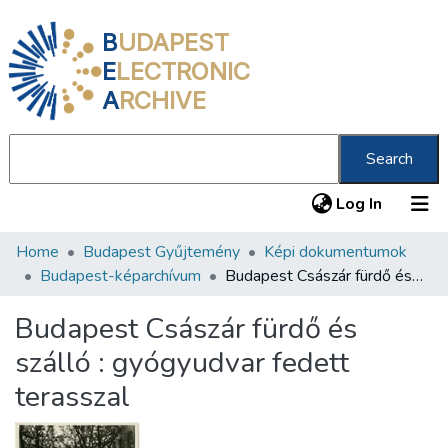
B
UDAPEST
E
LECTRONIC
A
RCHIVE
Search
(current
Log In
Home
Budapest Gyűjtemény
Képi dokumentumok
Communities & Collections
Budapest-képarchívum
Budapest Császár fürdő és szálló : gyógyudvar fedett terasszal
All of DSpace
Budapest Császár fürdő és
Statistics
szálló : gyógyudvar fedett
About us
terasszal