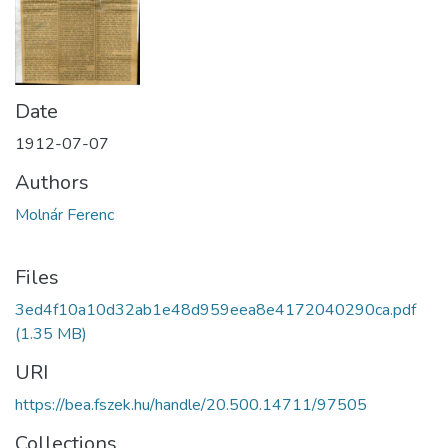
Date
1912-07-07
Authors
Molnár Ferenc
Files
3ed4f10a10d32ab1e48d959eea8e4172040290ca.pdf
(1.35 MB)
URI
https://bea.fszek.hu/handle/20.500.14711/97505
Collections