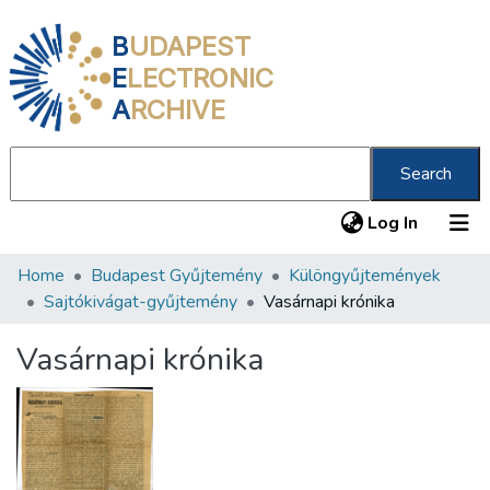
B
UDAPEST
E
LECTRONIC
A
RCHIVE
Search
(current
Log In
Home
Budapest Gyűjtemény
Különgyűjtemények
Communities & Collections
Sajtókivágat-gyűjtemény
Vasárnapi krónika
All of DSpace
Vasárnapi krónika
Statistics
About us