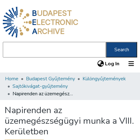
B
UDAPEST
E
LECTRONIC
A
RCHIVE
Search
(current
Log In
Home
Budapest Gyűjtemény
Különgyűjtemények
Communities & Collections
Sajtókivágat-gyűjtemény
All of DSpace
Napirenden az üzemegészségügyi munka a VIII. Kerületben
Statistics
Napirenden az
About us
üzemegészségügyi munka a VIII.
Kerületben