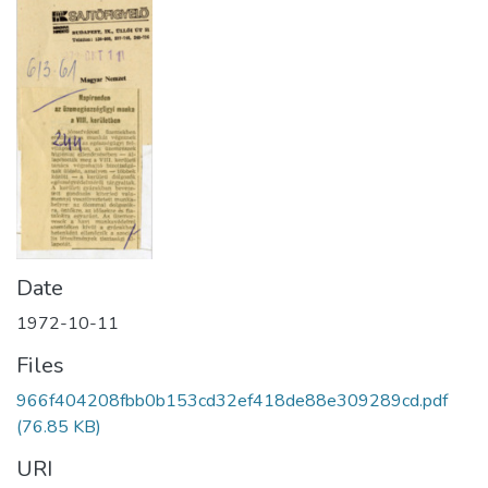
Date
1972-10-11
Files
966f404208fbb0b153cd32ef418de88e309289cd.pdf
(76.85 KB)
URI