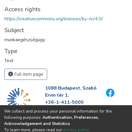
Access rights
https://creativecommons.org/licenses/by-nc/4.0/
Subject
munkaegészségügy
Type
Text
Full item page
1088 Budapest, Szabó
Ervin tér 1.
+36-1-411-5000
info@fszek.hu
We collect and process your personal information for the
https://fszek.hu
following purposes:
Authentication, Preferences,
Acknowledgement and Statistics
.
To learn more, please read our
privacy policy
.