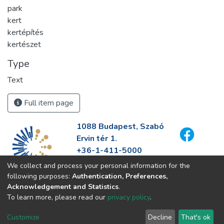
park
kert
kertépítés
kertészet
Type
Text
Full item page
1088 Budapest, Szabó
Ervin tér 1.
+36-1-411-5000
info@fszek.hu
We collect and process your personal information for the
https://fszek.hu
following purposes:
Authentication, Preferences,
Acknowledgement and Statistics
.
To learn more, please read our
privacy policy
.
Customize
Decline
That's ok