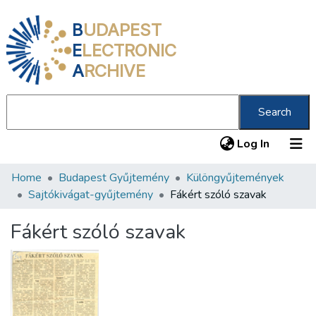
B
UDAPEST
E
LECTRONIC
A
RCHIVE
Search
(current
Log In
Home
Budapest Gyűjtemény
Különgyűjtemények
Communities & Collections
Sajtókivágat-gyűjtemény
Fákért szóló szavak
All of DSpace
Fákért szóló szavak
Statistics
About us