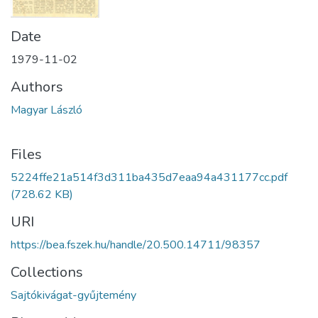
Date
1979-11-02
Authors
Magyar László
Files
5224ffe21a514f3d311ba435d7eaa94a431177cc.pdf
(728.62 KB)
URI
https://bea.fszek.hu/handle/20.500.14711/98357
Collections
Sajtókivágat-gyűjtemény