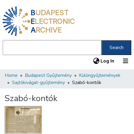
B
UDAPEST
E
LECTRONIC
A
RCHIVE
Search
(current
Log In
Home
Budapest Gyűjtemény
Különgyűjtemények
Communities & Collections
Sajtókivágat-gyűjtemény
Szabó-kontók
All of DSpace
Szabó-kontók
Statistics
About us