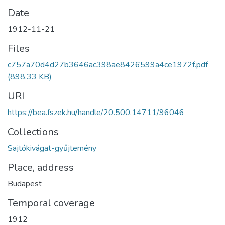
Date
1912-11-21
Files
c757a70d4d27b3646ac398ae8426599a4ce1972f.pdf
(898.33 KB)
URI
https://bea.fszek.hu/handle/20.500.14711/96046
Collections
Sajtókivágat-gyűjtemény
Place, address
Budapest
Temporal coverage
1912