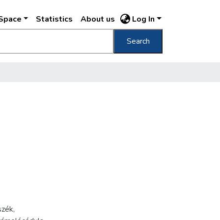
DSpace
Statistics
About us
Log In
Search
szék
,