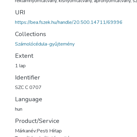
reklámnyomtatvány
,
kisnyomtatvány
,
aprónyomtatvány
,
s
URI
https://bea.fszek.hu/handle/20.500.14711/69996
Collections
Számolócédula-gyűjtemény
Extent
1 lap
Identifier
SZC C 0707
Language
hun
Product/Service
Márkanév:Pesti Hírlap