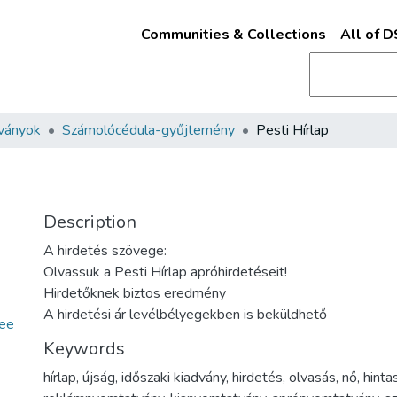
Communities & Collections
All of 
ványok
Számolócédula-gyűjtemény
Pesti Hírlap
Description
A hirdetés szövege:
Olvassuk a Pesti Hírlap apróhirdetéseit!
Hirdetőknek biztos eredmény
A hirdetési ár levélbélyegekben is beküldhető
ee
Keywords
hírlap
,
újság
,
időszaki kiadvány
,
hirdetés
,
olvasás
,
nő
,
hinta