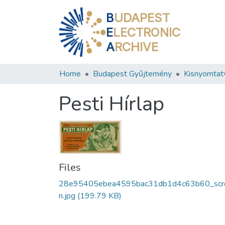
B
UDAPEST
E
LECTRONIC
A
RCHIVE
Home
Budapest Gyűjtemény
Kisnyomtat
Pesti Hírlap
Files
28e95405ebea4595bac31db1d4c63b60_scr
n.jpg
(199.79 KB)