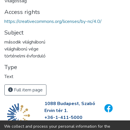
Világosság
Access rights
https://creativecommons.org/licenses/by-nc/4.0/
Subject
második világháború
világháború vége
történelmi évforduló
Type
Text
Full item page
1088 Budapest, Szabó
Ervin tér 1.
+36-1-411-5000
info@fszek.hu
We collect and process your personal information for the