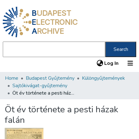
B
UDAPEST
E
LECTRONIC
A
RCHIVE
Search
(current
Log In
Home
Budapest Gyűjtemény
Különgyűjtemények
Communities & Collections
Sajtókivágat-gyűjtemény
All of DSpace
Öt év története a pesti házak falán
Statistics
Öt év története a pesti házak
About us
falán