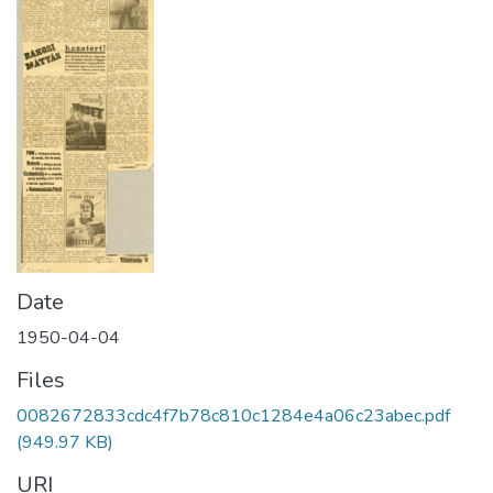
Date
1950-04-04
Files
0082672833cdc4f7b78c810c1284e4a06c23abec.pdf
(949.97 KB)
URI