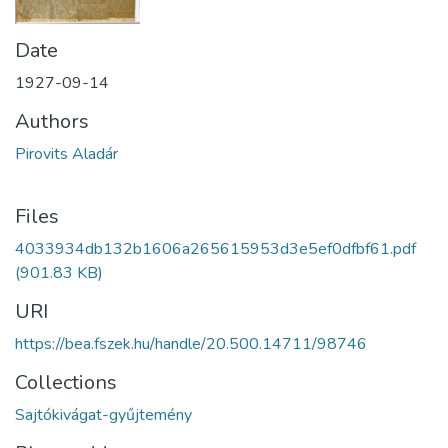
Date
1927-09-14
Authors
Pirovits Aladár
Files
4033934db132b1606a265615953d3e5ef0dfbf61.pdf
(901.83 KB)
URI
https://bea.fszek.hu/handle/20.500.14711/98746
Collections
Sajtókivágat-gyűjtemény