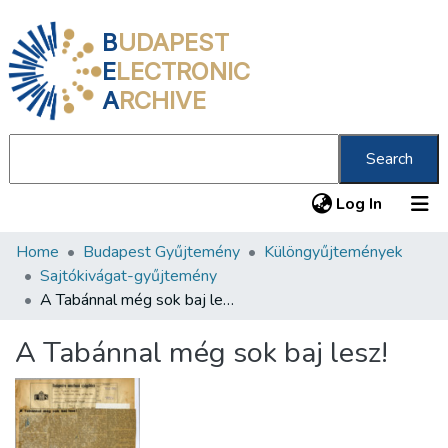
B
UDAPEST
E
LECTRONIC
A
RCHIVE
Search
(current
Log In
Home
Budapest Gyűjtemény
Különgyűjtemények
Communities & Collections
Sajtókivágat-gyűjtemény
All of DSpace
A Tabánnal még sok baj lesz!
Statistics
A Tabánnal még sok baj lesz!
About us