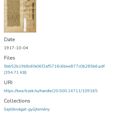
Date
1917-10-04
Files
5bb52b19b8c6fa06f2af5716c6bee877c0b285b6.pdf
(394.71 KB)
URI
https://bea.fszek.hu/handle/20.500.14711/109165
Collections
Sajtókivágat-gyűjtemény