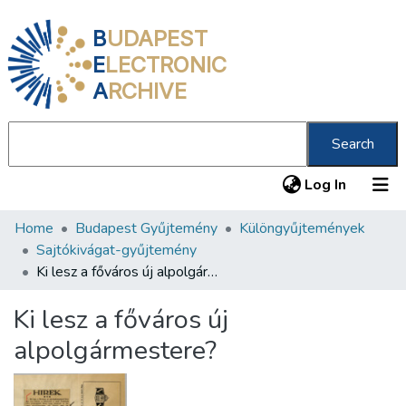
B
UDAPEST
E
LECTRONIC
A
RCHIVE
Search
(current
Log In
Home
Budapest Gyűjtemény
Különgyűjtemények
Communities & Collections
Sajtókivágat-gyűjtemény
All of DSpace
Ki lesz a főváros új alpolgármestere?
Statistics
Ki lesz a főváros új
About us
alpolgármestere?