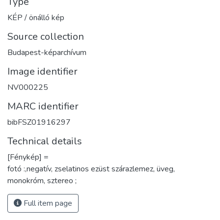
Type
KÉP / önálló kép
Source collection
Budapest-képarchívum
Image identifier
NV000225
MARC identifier
bibFSZ01916297
Technical details
[Fénykép] =
fotó :,negatív, zselatinos ezüst szárazlemez, üveg,
monokróm, sztereo ;
Full item page