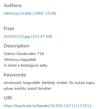
Authors
Vértessy Oszkár (1866-1918)
Files
NV000225.jpg
(101.47 KB)
Description
Doboz-/tasakszám: T16.
Vértessy-hagyaték
A címet a feldolgozó adta.
Keywords
növényzet
,
hegyvidék
,
életkép
,
ember
,
fiú
,
kutya
,
kapu
,
udvar
,
kerítés
,
külső felvétel
URI
https://bea.fszek.hu/handle/20.500.14711/172511