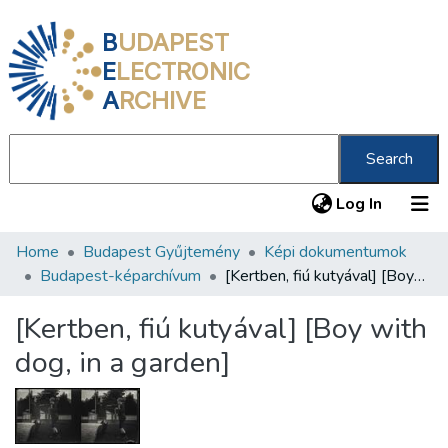
B
UDAPEST
E
LECTRONIC
A
RCHIVE
Search
(current
Log In
Home
Budapest Gyűjtemény
Képi dokumentumok
Communities & Collections
Budapest-képarchívum
[Kertben, fiú kutyával] [Boy with dog, in a garden]
All of DSpace
[Kertben, fiú kutyával] [Boy with
Statistics
dog, in a garden]
About us