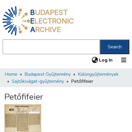
B
UDAPEST
E
LECTRONIC
A
RCHIVE
Search
(current
Log In
Home
Budapest Gyűjtemény
Különgyűjtemények
Communities & Collections
Sajtókivágat-gyűjtemény
Petőfifeier
All of DSpace
Petőfifeier
Statistics
About us