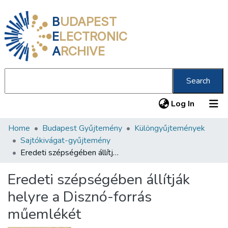
B
UDAPEST
E
LECTRONIC
A
RCHIVE
Search
(current
Log In
Home
Budapest Gyűjtemény
Különgyűjtemények
Communities & Collections
Sajtókivágat-gyűjtemény
All of DSpace
Eredeti szépségében állítják helyre a Disznó-forrás műemlékét
Statistics
Eredeti szépségében állítják
About us
helyre a Disznó-forrás
műemlékét