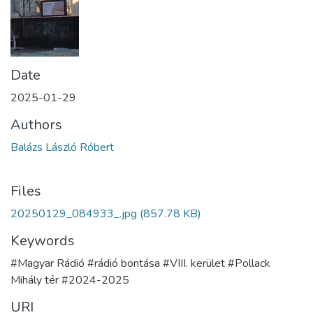
Date
2025-01-29
Authors
Balázs László Róbert
Files
20250129_084933_.jpg
(857.78 KB)
Keywords
#Magyar Rádió #rádió bontása #VIII. kerület #Pollack
Mihály tér #2024-2025
URI