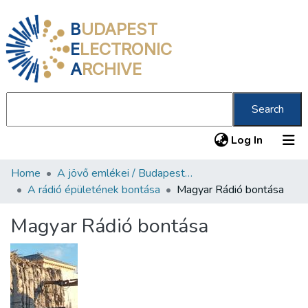
B
UDAPEST
E
LECTRONIC
A
RCHIVE
Search
(current
Log In
Home
A jövő emlékei / Budapest ma
Communities & Collections
A rádió épületének bontása
Magyar Rádió bontása
All of DSpace
Magyar Rádió bontása
Statistics
About us