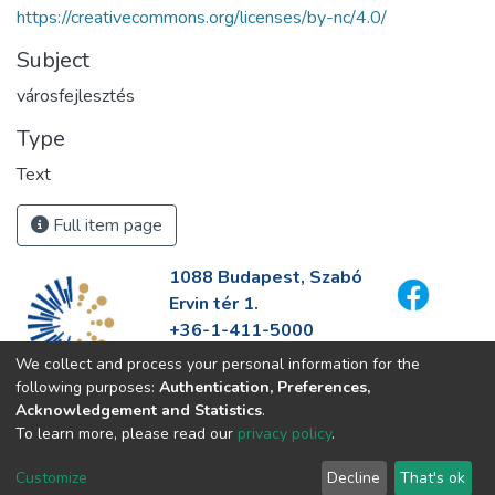
https://creativecommons.org/licenses/by-nc/4.0/
Subject
városfejlesztés
Type
Text
Full item page
1088 Budapest, Szabó
Ervin tér 1.
+36-1-411-5000
info@fszek.hu
We collect and process your personal information for the
https://fszek.hu
following purposes:
Authentication, Preferences,
Acknowledgement and Statistics
.
To learn more, please read our
privacy policy
.
Customize
Decline
That's ok