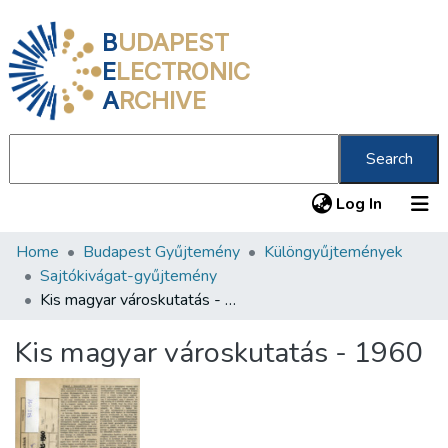
B
UDAPEST
E
LECTRONIC
A
RCHIVE
Search
(current
Log In
Home
Budapest Gyűjtemény
Különgyűjtemények
Communities & Collections
Sajtókivágat-gyűjtemény
All of DSpace
Kis magyar városkutatás - 1960
Statistics
Kis magyar városkutatás - 1960
About us