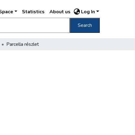
DSpace
Statistics
About us
Log In
Search
Parcella részlet