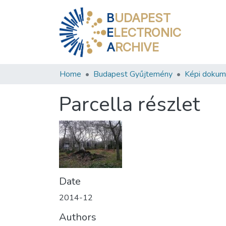
B
UDAPEST
E
LECTRONIC
A
RCHIVE
Home
Budapest Gyűjtemény
Képi doku
Parcella részlet
Date
2014-12
Authors