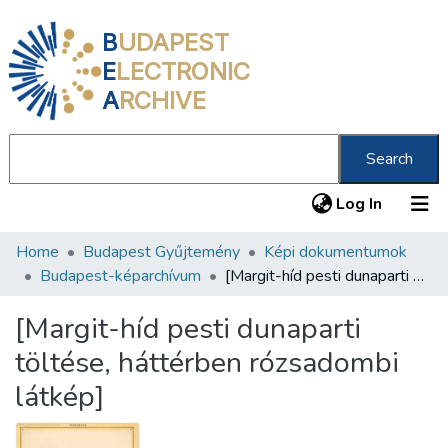
B
UDAPEST
E
LECTRONIC
A
RCHIVE
Search
(current
Log In
Home
Budapest Gyűjtemény
Képi dokumentumok
Communities & Collections
Budapest-képarchívum
[Margit-híd pesti dunaparti töltése, háttérben rózsadombi látkép]
All of DSpace
[Margit-híd pesti dunaparti
Statistics
töltése, háttérben rózsadombi
About us
látkép]