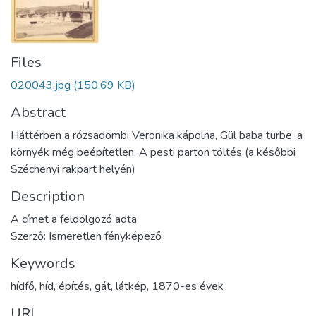
Files
020043.jpg
(150.69 KB)
Abstract
Háttérben a rózsadombi Veronika kápolna, Gül baba türbe, a
környék még beépítetlen. A pesti parton töltés (a későbbi
Széchenyi rakpart helyén)
Description
A címet a feldolgozó adta
Szerző: Ismeretlen fényképező
Keywords
hídfő
,
híd
,
építés
,
gát
,
látkép
,
1870-es évek
URI