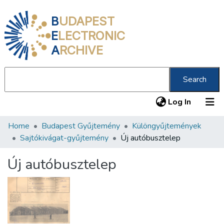
B
UDAPEST
E
LECTRONIC
A
RCHIVE
Search
(current
Log In
Home
Budapest Gyűjtemény
Különgyűjtemények
Communities & Collections
Sajtókivágat-gyűjtemény
Új autóbusztelep
All of DSpace
Új autóbusztelep
Statistics
About us