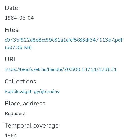
Date
1964-05-04
Files
c0735f922a8e8cc99c81a1afcf8c86df347113e7.pdf
(507.96 KB)
URI
https://bea.fszek.hu/handle/20.500.14711/123631
Collections
Sajtókivágat-gyűjtemény
Place, address
Budapest
Temporal coverage
1964