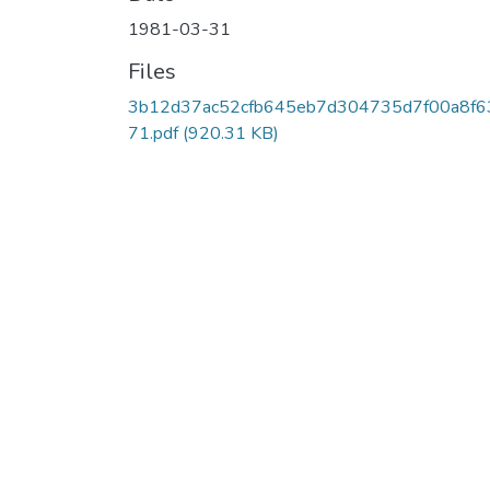
1981-03-31
Files
3b12d37ac52cfb645eb7d304735d7f00a8f6
71.pdf
(920.31 KB)