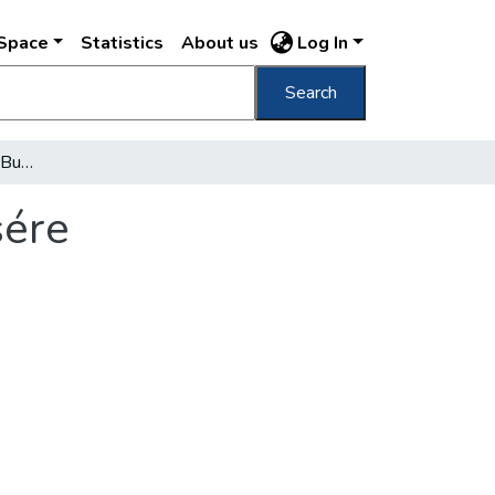
DSpace
Statistics
About us
Log In
Search
Öt év alatt 186 milliárd Budapest fejlesztésére
sére