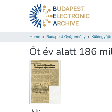
B
UDAPEST
E
LECTRONIC
A
RCHIVE
Home
Budapest Gyűjtemény
Különgyűjt
Öt év alatt 186 mi
Date