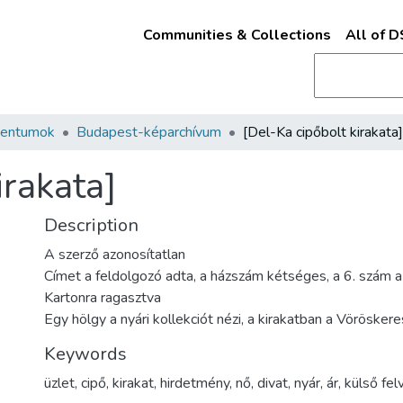
Communities & Collections
All of 
mentumok
Budapest-képarchívum
[Del-Ka cipőbolt kirakata]
irakata]
Description
A szerző azonosítatlan
Címet a feldolgozó adta, a házszám kétséges, a 6. szám a
Kartonra ragasztva
Egy hölgy a nyári kollekciót nézi, a kirakatban a Vörösker
Keywords
üzlet
,
cipő
,
kirakat
,
hirdetmény
,
nő
,
divat
,
nyár
,
ár
,
külső fel