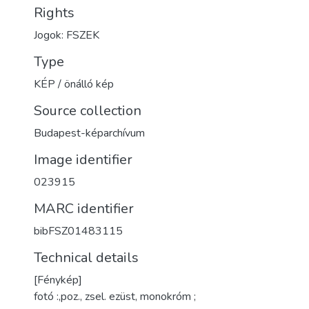
Rights
Jogok: FSZEK
Type
KÉP / önálló kép
Source collection
Budapest-képarchívum
Image identifier
023915
MARC identifier
bibFSZ01483115
Technical details
[Fénykép]
fotó :,poz., zsel. ezüst, monokróm ;