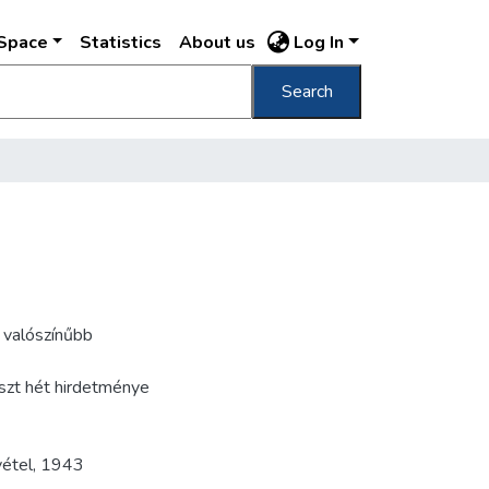
DSpace
Statistics
About us
Log In
Search
 valószínűbb
eszt hét hirdetménye
vétel
,
1943