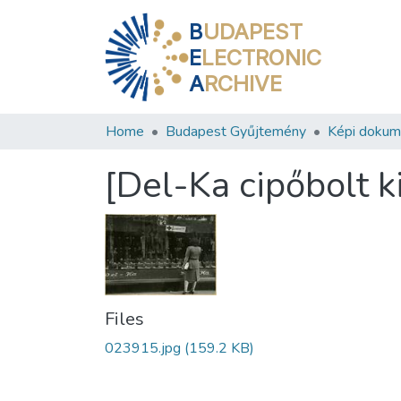
B
UDAPEST
E
LECTRONIC
A
RCHIVE
Home
Budapest Gyűjtemény
Képi doku
[Del-Ka cipőbolt k
Files
023915.jpg
(159.2 KB)