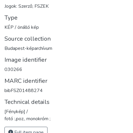
Jogok: Szerző; FSZEK
Type
KÉP / önálló kép
Source collection
Budapest-képarchívum
Image identifier
030266
MARC identifier
bibFSZ01488274
Technical details
[Fénykép] /
fotó :,poz., monokróm ;
Full item page