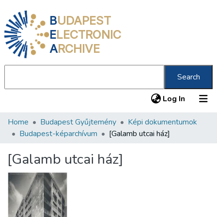
B
UDAPEST
E
LECTRONIC
A
RCHIVE
Search
(current
Log In
Home
Budapest Gyűjtemény
Képi dokumentumok
Communities & Collections
Budapest-képarchívum
[Galamb utcai ház]
All of DSpace
[Galamb utcai ház]
Statistics
About us