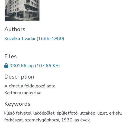
Authors
Kozelka Tivadar (1885-1980)
Files
030266.jpg
(107.66 KB)
Description
A címet a feldolgozó adta
Kartonra ragasztva
Keywords
külső felvétel
,
lakóépület
,
épületfotó
,
utcakép
,
üzlet
,
erkély
,
fodrászat
,
személygépkocsi
,
1930-as évek